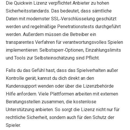
Die Quickwin Lizenz verpflichtet Anbieter zu hohen
Sicherheitsstandards. Das bedeutet, dass sämtliche
Daten mit modernster SSL‑Verschlüsselung geschützt
werden und regelmäßige Penetrationstests durchgeführt
werden. Außerdem müssen die Betreiber ein
transparentes Verfahren für verantwortungsvolles Spielen
implementieren: Selbstsperr‑Optionen, Einzahlungslimits
und Tools zur Selbsteinschätzung sind Pflicht.
Falls du das Gefühl hast, dass das Spielverhalten außer
Kontrolle gerät, kannst du dich direkt an den
Kundensupport wenden oder über die Lizenzbehörde
Hilfe anfordern. Viele Plattformen arbeiten mit externen
Beratungsstellen zusammen, die kostenlose
Unterstützung anbieten. So sorgt die Lizenz nicht nur für
rechtliche Sicherheit, sondern auch für den Schutz der
Spieler.