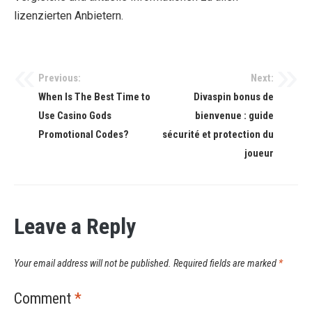
lizenzierten Anbietern.
Previous:
Next:
When Is The Best Time to
Divaspin bonus de
Use Casino Gods
bienvenue : guide
Promotional Codes?
sécurité et protection du
joueur
Leave a Reply
Your email address will not be published.
Required fields are marked
*
Comment
*