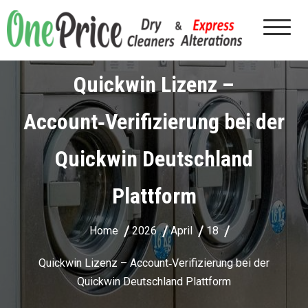
Quickwin Lizenz –
Account‑Verifizierung bei der
Quickwin Deutschland
Plattform
Home
2026
April
18
Quickwin Lizenz – Account‑Verifizierung bei der
Quickwin Deutschland Plattform