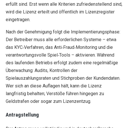
erfüllt sind. Erst wenn alle Kriterien zufriedenstellend sind,
wird die Lizenz erteilt und öffentlich im Lizenzregister
eingetragen.
Nach der Genehmigung folgt die Implementierungsphase:
Der Betreiber muss alle erforderlichen Systeme – etwa
das KYC‑Verfahren, das Anti‑Fraud‑Monitoring und die
verantwortungsvolle Spiel‑Tools – aktivieren. Während
des laufenden Betriebs erfolgt zudem eine regelmäßige
Überwachung: Audits, Kontrollen der
Spielauszahlungsraten und Stichproben der Kundendaten.
Wer sich an diese Auflagen hält, kann die Lizenz
langfristig behalten; Verstöße führen hingegen zu
Geldstrafen oder sogar zum Lizenzentzug.
Antragstellung