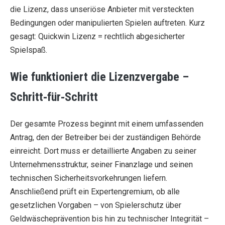
die Lizenz, dass unseriöse Anbieter mit versteckten
Bedingungen oder manipulierten Spielen auftreten. Kurz
gesagt: Quickwin Lizenz = rechtlich abgesicherter
Spielspaß.
Wie funktioniert die Lizenzvergabe –
Schritt‑für‑Schritt
Der gesamte Prozess beginnt mit einem umfassenden
Antrag, den der Betreiber bei der zuständigen Behörde
einreicht. Dort muss er detaillierte Angaben zu seiner
Unternehmensstruktur, seiner Finanzlage und seinen
technischen Sicherheitsvorkehrungen liefern.
Anschließend prüft ein Expertengremium, ob alle
gesetzlichen Vorgaben – von Spielerschutz über
Geldwäscheprävention bis hin zu technischer Integrität –