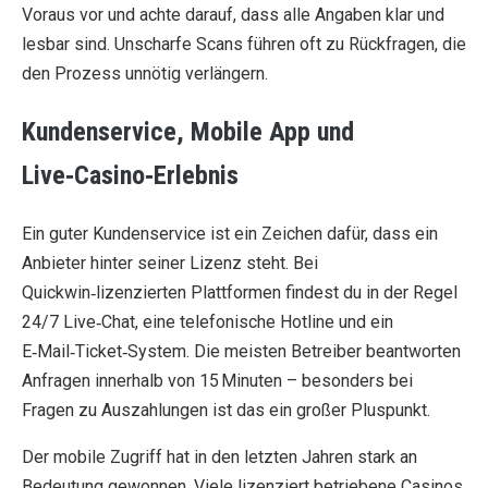
Voraus vor und achte darauf, dass alle Angaben klar und
lesbar sind. Unscharfe Scans führen oft zu Rückfragen, die
den Prozess unnötig verlängern.
Kundenservice, Mobile App und
Live‑Casino‑Erlebnis
Ein guter Kundenservice ist ein Zeichen dafür, dass ein
Anbieter hinter seiner Lizenz steht. Bei
Quickwin‑lizenzierten Plattformen findest du in der Regel
24/7 Live‑Chat, eine telefonische Hotline und ein
E‑Mail‑Ticket‑System. Die meisten Betreiber beantworten
Anfragen innerhalb von 15 Minuten – besonders bei
Fragen zu Auszahlungen ist das ein großer Pluspunkt.
Der mobile Zugriff hat in den letzten Jahren stark an
Bedeutung gewonnen. Viele lizenziert betriebene Casinos