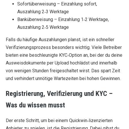
Sofortüberweisung – Einzahlung sofort,
Auszahlung 2‑3 Werktage
Banküberweisung – Einzahlung 1‑2 Werktage,
Auszahlung 2‑5 Werktage
Falls du häufige Auszahlungen planst, ist ein schneller
Verifizierungsprozess besonders wichtig. Viele Betreiber
bieten eine beschleunigte KYC‑Option an, bei der du deine
Ausweisdokumente per Upload hochlädst und innerhalb
von wenigen Stunden freigeschaltet wirst. Das spart Zeit
und verhindert unnötige Wartezeiten bei hohen Gewinnen.
Registrierung, Verifizierung und KYC –
Was du wissen musst
Der erste Schritt, um bei einem Quickwin‑lizenzierten
Anbieter zu spielen, ist die Registrierung. Dabei gibst du