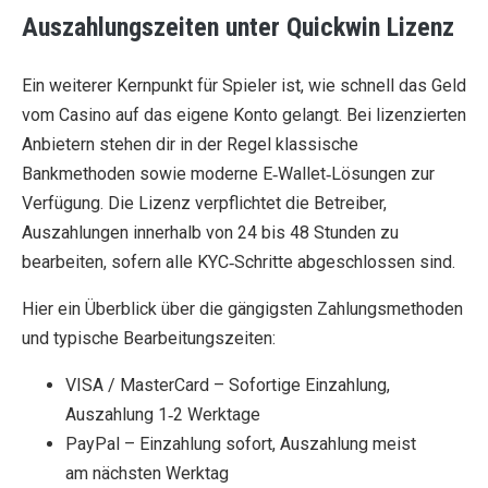
Auszahlungszeiten unter Quickwin Lizenz
Ein weiterer Kernpunkt für Spieler ist, wie schnell das Geld
vom Casino auf das eigene Konto gelangt. Bei lizenzierten
Anbietern stehen dir in der Regel klassische
Bankmethoden sowie moderne E‑Wallet‑Lösungen zur
Verfügung. Die Lizenz verpflichtet die Betreiber,
Auszahlungen innerhalb von 24 bis 48 Stunden zu
bearbeiten, sofern alle KYC‑Schritte abgeschlossen sind.
Hier ein Überblick über die gängigsten Zahlungsmethoden
und typische Bearbeitungszeiten:
VISA / MasterCard – Sofortige Einzahlung,
Auszahlung 1‑2 Werktage
PayPal – Einzahlung sofort, Auszahlung meist
am nächsten Werktag