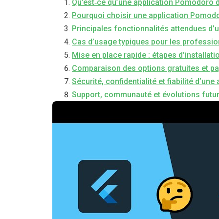
Qu’est‑ce qu’une application Pomodoro d
Pourquoi choisir une application Pomodo
Principales fonctionnalités attendues d
Cas d’usage typiques pour les profession
Mise en place rapide : étapes d’installati
Comparaison des options gratuites et p
Sécurité, confidentialité et fiabilité d’un
Support, communauté et évolutions futu