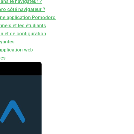
ans le navigateur ?
ro côté navigateur ?
’une application Pomodoro
nels et les étudiants
on et de configuration
ayantes
e application web
res