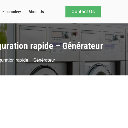
Contact Us
Embroidery
About Us
guration rapide – Générateur
guration rapide – Générateur