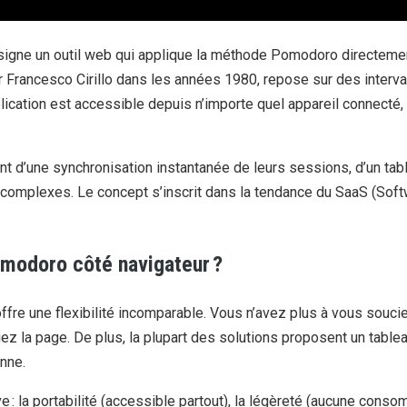
signe un outil web qui applique la méthode Pomodoro directemen
par Francesco Cirillo dans les années 1980, repose sur des interv
lication est accessible depuis n’importe quel appareil connecté, 
ent d’une synchronisation instantanée de leurs sessions, d’un tab
 complexes. Le concept s’inscrit dans la tendance du SaaS (Softwa
omodoro côté navigateur ?
ffre une flexibilité incomparable. Vous n’avez plus à vous soucie
 la page. De plus, la plupart des solutions proposent un tablea
enne.
e : la portabilité (accessible partout), la légèreté (aucune cons